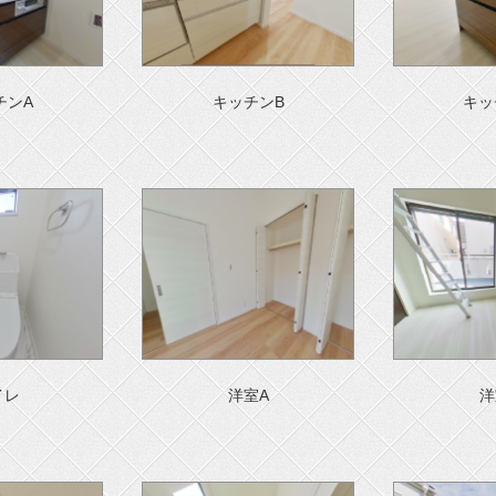
チンA
キッチンB
キッ
イレ
洋室A
洋