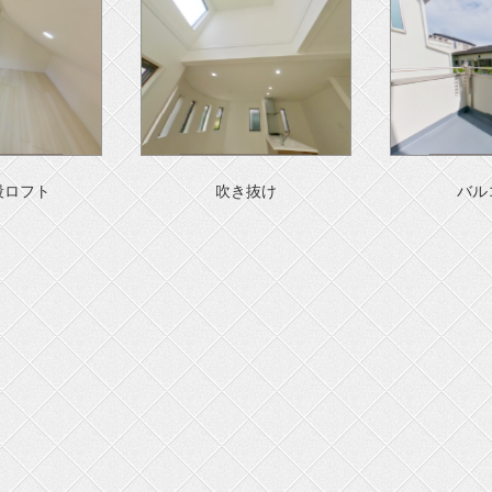
段ロフト
吹き抜け
バル