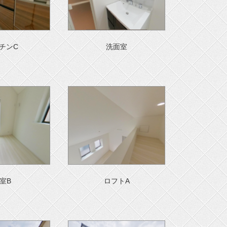
チンC
洗面室
室B
ロフトA